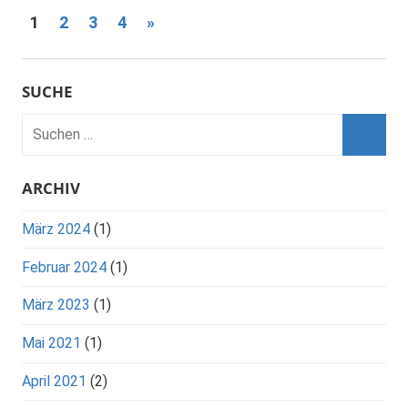
Seitennummerierung
Nächste
1
2
3
4
»
Beiträge
der
Beiträge
SUCHE
ARCHIV
März 2024
(1)
Februar 2024
(1)
März 2023
(1)
Mai 2021
(1)
April 2021
(2)