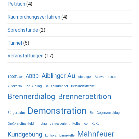
Petition
(4)
Raumordnungsverfahren
(4)
Sprechstunde
(2)
Tunnel
(5)
Veranstaltungen
(17)
Aiblinger Au
ABBD
1000Feuer
Aiwanger
Auswahltrasse
Autokorso
Bad Aibling
Bauzaunbanner
Bestandsstrecke
Brennerdialog
Brennerpetition
Demonstration
Bürgerbahn
Els
Gegenvorschlag
Großkarolinenfeld
Infotag
Jahresbericht
Kolbermoor
KuKo
Mahnfeuer
Kundgebung
Lohholz
Lärmwelle