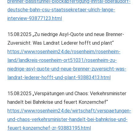
brenner-basistunnel-blockabfertigung-inntal-oberaudorf-
deutsche-bahn-csu-staatssekretaer-ulrich-lange-
interview-93877123.html
15.08.2025 „Zu niedrige Asyl-Quote und neue Brenner-
Zuversicht: Was Landrat Lederer hofft und plant“
https://www.rosenheim24.de/rosenheim/rosenheim-
land/landkreis-rosenheim-ort51031/rosenheim-zu-
niedrige-asyl-quote-und-neue-brenner-zuversicht-was-
landrat-lederer-hofft-und-plant-93883413.html
15.08.2025 „Verspätungen und Chaos: Verkehrsminister
handelt bei Bahnkrise und feuert Konzernchef“
https://www.rosenheim24.de/wirtschaft/verspaetungen-
und-chaos-verkehrsminister-handelt-bei-bahnkrise-und-
feuert-konzernchef-zr-93883195.html