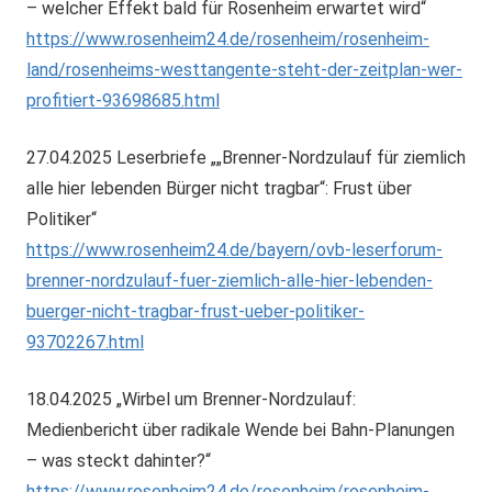
– welcher Effekt bald für Rosenheim erwartet wird“
https://www.rosenheim24.de/rosenheim/rosenheim-
land/rosenheims-westtangente-steht-der-zeitplan-wer-
profitiert-93698685.html
27.04.2025 Leserbriefe „„Brenner-Nordzulauf für ziemlich
alle hier lebenden Bürger nicht tragbar“: Frust über
Politiker“
https://www.rosenheim24.de/bayern/ovb-leserforum-
brenner-nordzulauf-fuer-ziemlich-alle-hier-lebenden-
buerger-nicht-tragbar-frust-ueber-politiker-
93702267.html
18.04.2025 „Wirbel um Brenner-Nordzulauf:
Medienbericht über radikale Wende bei Bahn-Planungen
– was steckt dahinter?“
https://www.rosenheim24.de/rosenheim/rosenheim-