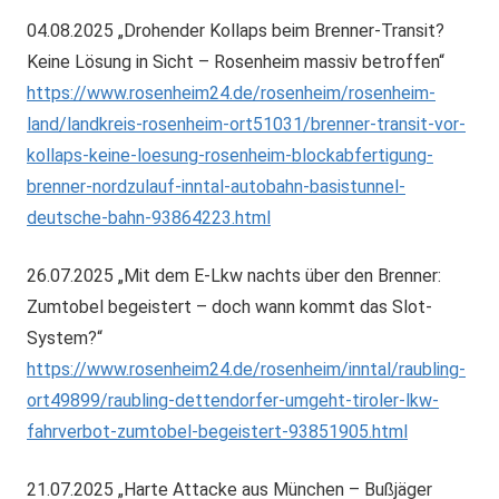
04.08.2025 „Drohender Kollaps beim Brenner-Transit?
Keine Lösung in Sicht – Rosenheim massiv betroffen“
https://www.rosenheim24.de/rosenheim/rosenheim-
land/landkreis-rosenheim-ort51031/brenner-transit-vor-
kollaps-keine-loesung-rosenheim-blockabfertigung-
brenner-nordzulauf-inntal-autobahn-basistunnel-
deutsche-bahn-93864223.html
26.07.2025 „Mit dem E-Lkw nachts über den Brenner:
Zumtobel begeistert – doch wann kommt das Slot-
System?“
https://www.rosenheim24.de/rosenheim/inntal/raubling-
ort49899/raubling-dettendorfer-umgeht-tiroler-lkw-
fahrverbot-zumtobel-begeistert-93851905.html
21.07.2025 „Harte Attacke aus München – Bußjäger