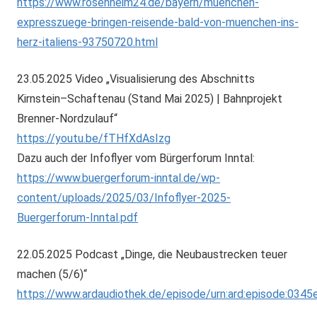
https://www.rosenheim24.de/bayern/muenchen-
expresszuege-bringen-reisende-bald-von-muenchen-ins-
herz-italiens-93750720.html
23.05.2025 Video „Visualisierung des Abschnitts
Kirnstein–Schaftenau (Stand Mai 2025) | Bahnprojekt
Brenner-Nordzulauf“
https://youtu.be/fTHfXdAsIzg
Dazu auch der Infoflyer vom Bürgerforum Inntal:
https://www.buergerforum-inntal.de/wp-
content/uploads/2025/03/Infoflyer-2025-
Buergerforum-Inntal.pdf
22.05.2025 Podcast „Dinge, die Neubaustrecken teuer
machen (5/6)“
https://www.ardaudiothek.de/episode/urn:ard:episode:034