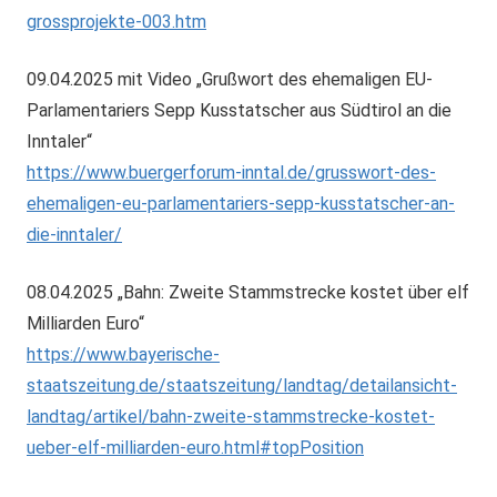
grossprojekte-003.htm
09.04.2025 mit Video „Grußwort des ehemaligen EU-
Parlamentariers Sepp Kusstatscher aus Südtirol an die
Inntaler“
https://www.buergerforum-inntal.de/grusswort-des-
ehemaligen-eu-parlamentariers-sepp-kusstatscher-an-
die-inntaler/
08.04.2025 „Bahn: Zweite Stammstrecke kostet über elf
Milliarden Euro“
https://www.bayerische-
staatszeitung.de/staatszeitung/landtag/detailansicht-
landtag/artikel/bahn-zweite-stammstrecke-kostet-
ueber-elf-milliarden-euro.html#topPosition