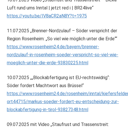
Luft rund ums Inntal | jetzt red i | BR24live“
https://youtu.be/IV8aCR2aN8Y?t=1975
11.07.2025 „Brenner-Nordzulauf – Söder verspricht der
Region Rosenheim: „So viel wie möglich unter die Erde““
https://www.rosenheim24.de/bayern/brenner-
nordzulauf-in-rosenheim-soeder-verspricht-so-viel-wie-
moeglich-unter-die-erde-93830225.html
10.07.2025 „„Blockabfertigung ist EU-rechtswidrig“:
Söder fordert Machtwort aus Brüssel“
https://www.rosenheim24.de/rosenheim/inntal/kiefersfelde
ort44715/markus-soeder-fordert-eu-entscheidung-zur-
blockabfertigung-in-tirol-93827348.html
09.07.2025 mit Video „Staufrust und Trassenstreit: