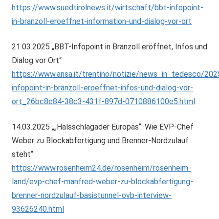
https://www.suedtirolnews.it/wirtschaft/bbt-infopoint-
in-branzoll-eroeffnet-information-und-dialog-vor-ort
21.03.2025 „BBT-Infopoint in Branzoll eröffnet, Infos und
Dialog vor Ort“
https://www.ansa.it/trentino/notizie/news_in_tedesco/20
infopoint-in-branzoll-eroeffnet-infos-und-dialog-vor-
ort_26bc8e84-38c3-431f-897d-0710886100e5.html
14.03.2025 „„Halsschlagader Europas“: Wie EVP-Chef
Weber zu Blockabfertigung und Brenner-Nordzulauf
steht“
https://www.rosenheim24.de/rosenheim/rosenheim-
land/evp-chef-manfred-weber-zu-blockabfertigung-
brenner-nordzulauf-basistunnel-ovb-interview-
93626240.html