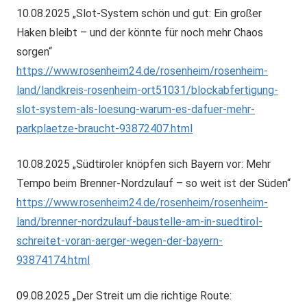
10.08.2025 „Slot-System schön und gut: Ein großer
Haken bleibt – und der könnte für noch mehr Chaos
sorgen“
https://www.rosenheim24.de/rosenheim/rosenheim-
land/landkreis-rosenheim-ort51031/blockabfertigung-
slot-system-als-loesung-warum-es-dafuer-mehr-
parkplaetze-braucht-93872407.html
10.08.2025 „Südtiroler knöpfen sich Bayern vor: Mehr
Tempo beim Brenner-Nordzulauf – so weit ist der Süden“
https://www.rosenheim24.de/rosenheim/rosenheim-
land/brenner-nordzulauf-baustelle-am-in-suedtirol-
schreitet-voran-aerger-wegen-der-bayern-
93874174.html
09.08.2025 „Der Streit um die richtige Route: