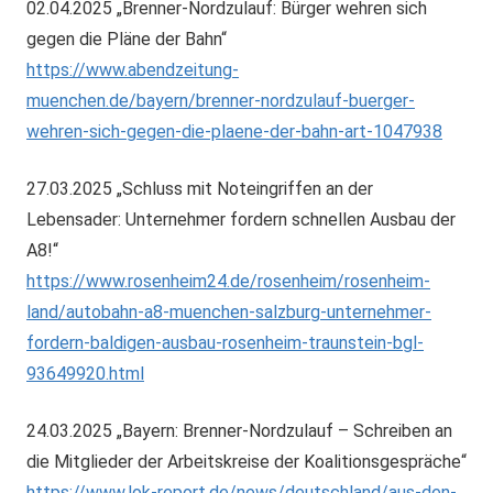
02.04.2025 „Brenner-Nordzulauf: Bürger wehren sich
gegen die Pläne der Bahn“
https://www.abendzeitung-
muenchen.de/bayern/brenner-nordzulauf-buerger-
wehren-sich-gegen-die-plaene-der-bahn-art-1047938
27.03.2025 „Schluss mit Noteingriffen an der
Lebensader: Unternehmer fordern schnellen Ausbau der
A8!“
https://www.rosenheim24.de/rosenheim/rosenheim-
land/autobahn-a8-muenchen-salzburg-unternehmer-
fordern-baldigen-ausbau-rosenheim-traunstein-bgl-
93649920.html
24.03.2025 „Bayern: Brenner-Nordzulauf – Schreiben an
die Mitglieder der Arbeitskreise der Koalitionsgespräche“
https://www.lok-report.de/news/deutschland/aus-den-