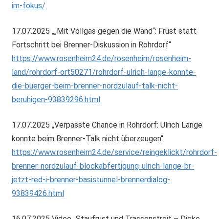
im-fokus/
17.07.2025 „„Mit Vollgas gegen die Wand“: Frust statt
Fortschritt bei Brenner-Diskussion in Rohrdorf“
https://www.rosenheim24.de/rosenheim/rosenheim-
land/rohrdorf-ort50271/rohrdorf-ulrich-lange-konnte-
die-buerger-beim-brenner-nordzulauf-talk-nicht-
beruhigen-93839296.html
17.07.2025 „Verpasste Chance in Rohrdorf: Ulrich Lange
konnte beim Brenner-Talk nicht überzeugen“
https://www.rosenheim24.de/service/reingeklickt/rohrdorf-
brenner-nordzulauf-blockabfertigung-ulrich-lange-br-
jetzt-red-i-brenner-basistunnel-brennerdialog-
93839426.html
16.07.2025 Video „Staufrust und Trassenstreit – Dicke