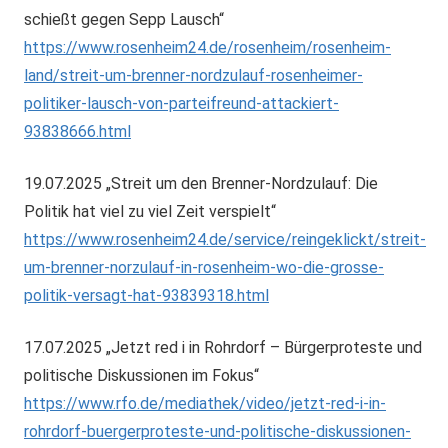
schießt gegen Sepp Lausch“
https://www.rosenheim24.de/rosenheim/rosenheim-
land/streit-um-brenner-nordzulauf-rosenheimer-
politiker-lausch-von-parteifreund-attackiert-
93838666.html
19.07.2025 „Streit um den Brenner-Nordzulauf: Die
Politik hat viel zu viel Zeit verspielt“
https://www.rosenheim24.de/service/reingeklickt/streit-
um-brenner-norzulauf-in-rosenheim-wo-die-grosse-
politik-versagt-hat-93839318.html
17.07.2025 „Jetzt red i in Rohrdorf – Bürgerproteste und
politische Diskussionen im Fokus“
https://www.rfo.de/mediathek/video/jetzt-red-i-in-
rohrdorf-buergerproteste-und-politische-diskussionen-