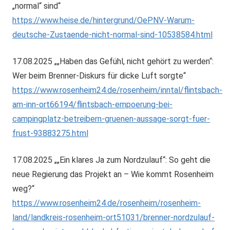
„normal“ sind“
https://www.heise.de/hintergrund/OePNV-Warum-
deutsche-Zustaende-nicht-normal-sind-10538584.html
17.08.2025 „„Haben das Gefühl, nicht gehört zu werden“:
Wer beim Brenner-Diskurs für dicke Luft sorgte“
https://www.rosenheim24.de/rosenheim/inntal/flintsbach-
am-inn-ort66194/flintsbach-empoerung-bei-
campingplatz-betreibern-gruenen-aussage-sorgt-fuer-
frust-93883275.html
17.08.2025 „„Ein klares Ja zum Nordzulauf“: So geht die
neue Regierung das Projekt an – Wie kommt Rosenheim
weg?“
https://www.rosenheim24.de/rosenheim/rosenheim-
land/landkreis-rosenheim-ort51031/brenner-nordzulauf-