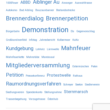
Aiblinger Au
ABBD
1000Feuer
Aiwanger
Auswahltrasse
Autokorso
Bad Aibling
Bauzaunbanner
Bestandsstrecke
Brennerdialog
Brennerpetition
Demonstration
Bürgerbahn
Els
Gegenvorschlag
Großkarolinenfeld
Infotag
Jahresbericht
Kolbermoor
KuKo
Mahnfeuer
Kundgebung
Lohholz
Lärmwelle
Mahnfeuerkette
Mahnstäbe
Mareissaal
Mitgliederversammlung
Ostermünchen
Paten
Petition
Protestwelle
Pressekonferenz
Rathaus
Raumordnungsverfahren
Schreyer
Seeton
Siedlerverein
Sternmarsch
Siedlungsverein
Spendenkonto
Stellungnahme
Trassenbegehung
Vorzugstrasse
Ödenhub