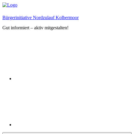
Zum
Inhalt
springen
Bürgerinitiative Nordzulauf Kolbermoor
Gut informiert – aktiv mitgestalten!
Facebook
Instagram