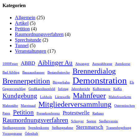
Kategorien
Allgemein
(25)
Artikel
(5)
Petition
(4)
Raumordnungsverfahren
(4)
Sprechstunde
(2)
Tunnel
(5)
Veranstaltungen
(17)
Aiblinger Au
ABBD
1000Feuer
Aiwanger
Auswahltrasse
Autokorso
Brennerdialog
Bad Aibling
Bauzaunbanner
Bestandsstrecke
Demonstration
Brennerpetition
Bürgerbahn
Els
Gegenvorschlag
Großkarolinenfeld
Infotag
Jahresbericht
Kolbermoor
KuKo
Mahnfeuer
Kundgebung
Lohholz
Lärmwelle
Mahnfeuerkette
Mitgliederversammlung
Mahnstäbe
Mareissaal
Ostermünchen
Petition
Protestwelle
Paten
Pressekonferenz
Rathaus
Raumordnungsverfahren
Schreyer
Seeton
Siedlerverein
Sternmarsch
Siedlungsverein
Spendenkonto
Stellungnahme
Trassenbegehung
Vorzugstrasse
Ödenhub