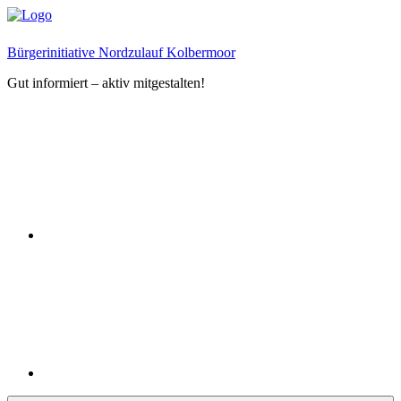
Zum
Inhalt
springen
Bürgerinitiative Nordzulauf Kolbermoor
Gut informiert – aktiv mitgestalten!
Facebook
Instagram