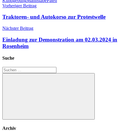
Kundgebung
Mahnstäbe
Paten
Beitragsnavigation
Vorheriger Beitrag
Traktoren- und Autokorso zur Protestwelle
Nächster Beitrag
Einladung zur Demonstration am 02.03.2024 in
Rosenheim
Suche
Suchen
nach:
Suchen
Archiv