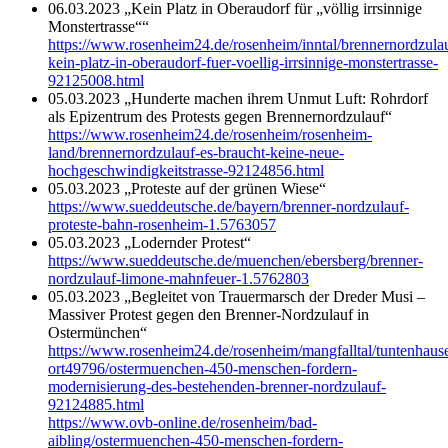
06.03.2023 „Kein Platz in Oberaudorf für „völlig irrsinnige
Monstertrasse““
https://www.rosenheim24.de/rosenheim/inntal/brennernordzula
kein-platz-in-oberaudorf-fuer-voellig-irrsinnige-monstertrasse-
92125008.html
05.03.2023 „Hunderte machen ihrem Unmut Luft: Rohrdorf
als Epizentrum des Protests gegen Brennernordzulauf“
https://www.rosenheim24.de/rosenheim/rosenheim-
land/brennernordzulauf-es-braucht-keine-neue-
hochgeschwindigkeitstrasse-92124856.html
05.03.2023 „Proteste auf der grünen Wiese“
https://www.sueddeutsche.de/bayern/brenner-nordzulauf-
proteste-bahn-rosenheim-1.5763057
05.03.2023 „Lodernder Protest“
https://www.sueddeutsche.de/muenchen/ebersberg/brenner-
nordzulauf-limone-mahnfeuer-1.5762803
05.03.2023 „Begleitet von Trauermarsch der Dreder Musi –
Massiver Protest gegen den Brenner-Nordzulauf in
Ostermünchen“
https://www.rosenheim24.de/rosenheim/mangfalltal/tuntenhaus
ort49796/ostermuenchen-450-menschen-fordern-
modernisierung-des-bestehenden-brenner-nordzulauf-
92124885.html
https://www.ovb-online.de/rosenheim/bad-
aibling/ostermuenchen-450-menschen-fordern-