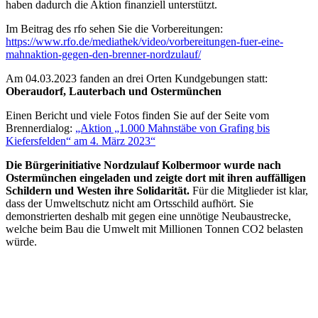
haben dadurch die Aktion finanziell unterstützt.
Im Beitrag des rfo sehen Sie die Vorbereitungen:
https://www.rfo.de/mediathek/video/vorbereitungen-fuer-eine-
mahnaktion-gegen-den-brenner-nordzulauf/
Am 04.03.2023 fanden an drei Orten Kundgebungen statt:
Oberaudorf, Lauterbach und Ostermünchen
Einen Bericht und viele Fotos finden Sie auf der Seite vom
Brennerdialog:
„Aktion „1.000 Mahnstäbe von Grafing bis
Kiefersfelden“ am 4. März 2023“
Die Bürgerinitiative Nordzulauf Kolbermoor wurde nach
Ostermünchen eingeladen und zeigte dort mit ihren auffälligen
Schildern und Westen ihre Solidarität.
Für die Mitglieder ist klar,
dass der Umweltschutz nicht am Ortsschild aufhört. Sie
demonstrierten deshalb mit gegen eine unnötige Neubaustrecke,
welche beim Bau die Umwelt mit Millionen Tonnen CO2 belasten
würde.