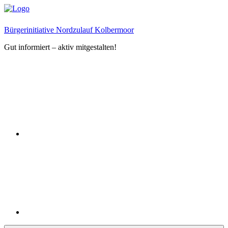
Zum
Inhalt
springen
Bürgerinitiative Nordzulauf Kolbermoor
Gut informiert – aktiv mitgestalten!
Facebook
Instagram