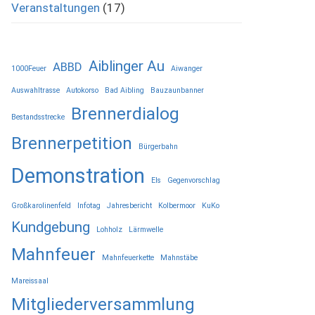
Veranstaltungen
(17)
Aiblinger Au
ABBD
1000Feuer
Aiwanger
Auswahltrasse
Autokorso
Bad Aibling
Bauzaunbanner
Brennerdialog
Bestandsstrecke
Brennerpetition
Bürgerbahn
Demonstration
Els
Gegenvorschlag
Großkarolinenfeld
Infotag
Jahresbericht
Kolbermoor
KuKo
Kundgebung
Lohholz
Lärmwelle
Mahnfeuer
Mahnfeuerkette
Mahnstäbe
Mareissaal
Mitgliederversammlung