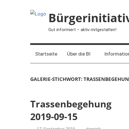
Zum
Inhalt
Bürgerinitiat
springen
Gut informiert – aktiv mitgestalten!
Startseite
Über die BI
Informatio
GALERIE-STICHWORT:
TRASSENBEGEHU
Trassenbegehung
2019-09-15
17. September 2019
dominik