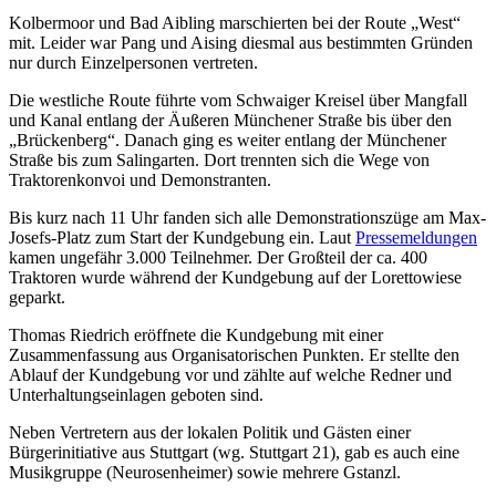
Kolbermoor und Bad Aibling marschierten bei der Route „West“
mit. Leider war Pang und Aising diesmal aus bestimmten Gründen
nur durch Einzelpersonen vertreten.
Die westliche Route führte vom Schwaiger Kreisel über Mangfall
und Kanal entlang der Äußeren Münchener Straße bis über den
„Brückenberg“. Danach ging es weiter entlang der Münchener
Straße bis zum Salingarten. Dort trennten sich die Wege von
Traktorenkonvoi und Demonstranten.
Bis kurz nach 11 Uhr fanden sich alle Demonstrationszüge am Max-
Josefs-Platz zum Start der Kundgebung ein. Laut
Pressemeldungen
kamen ungefähr 3.000 Teilnehmer. Der Großteil der ca. 400
Traktoren wurde während der Kundgebung auf der Lorettowiese
geparkt.
Thomas Riedrich eröffnete die Kundgebung mit einer
Zusammenfassung aus Organisatorischen Punkten. Er stellte den
Ablauf der Kundgebung vor und zählte auf welche Redner und
Unterhaltungseinlagen geboten sind.
Neben Vertretern aus der lokalen Politik und Gästen einer
Bürgerinitiative aus Stuttgart (wg. Stuttgart 21), gab es auch eine
Musikgruppe (Neurosenheimer) sowie mehrere Gstanzl.