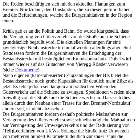
Die Reden beschäftigten sich mit den aktuellen Planungen zum
Brenner-Nordzulauf, den Umständen, die zu diesen geführt haben
und die Befürchtungen, welche die Bürgerinitiativen in der Region
einen.
Kritik gab es an die Politik und Bahn. So wurde klargestellt, dass
die Verlagerung von Güterverkehr von der Straße auf die Schiene
grundsätzlich begrüßt wird. Die aktuellen Planungen für eine
zweigleisige Neubaustrecke im Inntal werden allerdings abgelehnt.
Stattdessen fordern die Bürgerinitiativen die Ertüchtigung der
Bestandsstrecke mit bestmöglichem Emmisionsschutz. Dabei wird
immer wieder auf das Gutachten von Vieregg-Rössler verwiesen
(siehe
Dokumente
).
Nach eigenen (kamerabasierten) Zugzählungen der BIs bietet die
Bestandsstrecke noch große Kapazitäten für deutlich mehr Züge als
jetzt. Es fehlt jedoch seit langem am politischen Willen den
Güterverkehr auf die Schiene zu zwingen. Speditionen werden nicht
freiwillig von der Straße auf die Schiene wechseln. Dass sich dies
allein durch den Neubau einer Trasse für den Brenner-Nordzulauf
ändern soll, ist nicht abzusehen.
Die Bürgerinitiativen fordern deshalb politische Maßnahmen zur
Verlagerung des Güterverkehr sowie schnellstmögliche Maßnahmen
zur Verringerung des Umwegeverkehrs und der Reduzierung von
(Teil)Leerfahrten von LKWs. Solange die Straße trotz Umwegen
von mehreren hundert Kilometern deutlich günstiger ist als die