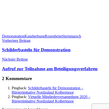
Demonstration
Kundgebung
Rosenheim
Sternmarsch
Beitragsnavigation
Vorheriger Beitrag
Schilderbasteln für Demonstration
Nächster Beitrag
Aufruf zur Teilnahme am Beteiligungsverfahren
2 Kommentare
Pingback:
Schilderbasteln für Demonstration –
Bürgerinitiative Nordzulauf Kolbermoor
Pingback:
Virtuelle Mitgliederversammlung 2020 –
Bürgerinitiative Nordzulauf Kolbermoor