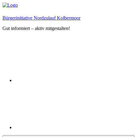
Zum
Inhalt
springen
Bürgerinitiative Nordzulauf Kolbermoor
Gut informiert – aktiv mitgestalten!
Facebook
Instagram