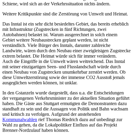
Schiene, wird sich an der Verkehrssituation nichts ändern.
Weitere Kritikpunkte sind die Zerstörung von Umwelt und Heimat.
Das Inntal ist ein sehr dicht besiedeltes Gebiet, das bereits erheblich
mit Infrastruktur (Zugstrecken in fünf Richtungen, zwei
Autobahnen) belastet ist. Warum ausgerechnet in solch einem
Gebiet weitere Neubaustrecken geplant werden, ist nicht
verständlich. Viele Bürger des Inntals, darunter zahlreiche
Landwirte, wären durch den Neubau einer zweigleisigen Zugstrecke
extrem belastet. Die Heimat würde sich für immer verändern.
Auch die Eingriffe in die Umwelt wären weitreichend. Das Inntal
mit seiner einzigartigen Seen- und Flusslandschaft würde durch
einen Neubau von Zugstrecken unumkehrbar zerstört werden. Ob
diese Umweltzerstörung sowie der immense CO2 Ausstoß jemals
ausgeglichen werden können, ist unklar.
In den Gstanzeln wurde dargestellt, dass u.a. die Entscheidungen
der vergangenen Verkehrsminister zu der aktuellen Situation geführt
haben. Die Gäste aus Stuttgart ermutigten die Demonstranten dazu
standhaft zu sein und die Aussagen von Politik und Bahn wachsam
und kritisch zu verfolgen. Aufgrund der anstehenden
Kommunalwahlen
rief Thomas Riedrich dazu auf unbedingt zur
Wahl zu gehen, da die Lokalpolitiker Einfluss auf das Projekt
Brenner-Nordzulauf haben können.